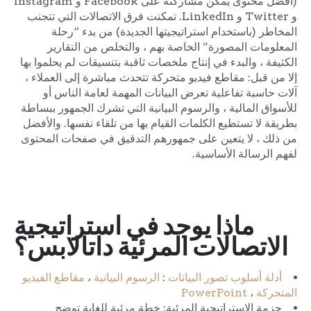
المخاطر (باستخدام استراتيجيتها الجديدة) من بدء “رحلة
المعلومات المصورة” الخاصة بهم ، والتخلص من التقارير
الكثيفة ، والبدء في إنتاج ملخصات ثاقبة بتنسيقات لم يحلموا بها
إلا من قبل: مقاطع فيديو متحركة تتحدث مباشرة إلى العملاء ،
آلات حاسبة تفاعلية تعرض البيانات المهمة لعامة الناس أو
للأسواق المالية ، والرسوم البيانية التي تشرك الجمهور ببساطة
بطريقة لا تستطيع الكلمات القيام بها من تلقاء نفسها. والأفضل
من ذلك ، لا يتعين على جمهورهم التدقيق في صفحات المحتوى
لفهم الرسالة الأساسية.
ماذا يوجد في استراتيجية
الاتصالات المرئية داتالابس؟
أدلة أسلوب تصور البيانات
:
الرسوم البيانية
،
مقاطع الفيديو
المتحركة
،
PowerPoint
حزمة الإستراتيجية المرئية: خطة مرئية للغاية توضح
بالتفصيل كيف يمكن تحويل البيانات الهامة لمؤسستك إلى
محتوى مثير وغني بالمعلومات لدفع أهداف علامتك التجارية