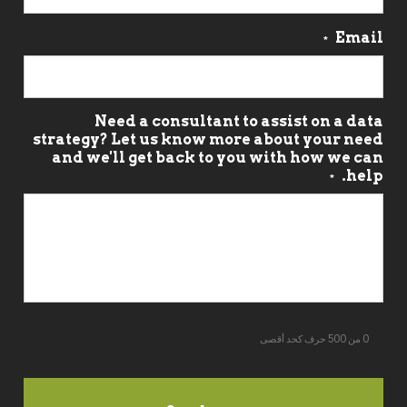
*
Need a consultant to assist on a data
strategy? Let us know more about your need
and we'll get back to you with how we can
help.
*
0 من 500 حرف كحد أقصى