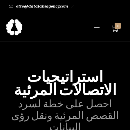
otto@datalabsagency.com
0
استراتيجيات
الاتصالات المرئية
احصل على خطة لسرد
القصص المرئية ونقل رؤى
البيانات