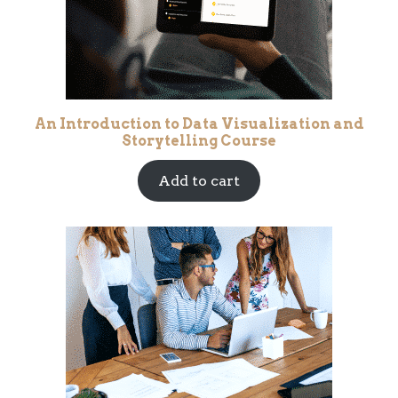
An Introduction to Data Visualization and
Storytelling Course
Add to cart