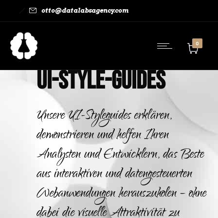
otto@datalabsagency.com
0
UI-Style-Guides
Unsere UI-Styleguides erklären,
demonstrieren und helfen Ihren
Analysten und Entwicklern, das Beste
aus interaktiven und datengesteuerten
Webanwendungen herauszuholen – ohne
dabei die visuelle Attraktivität zu