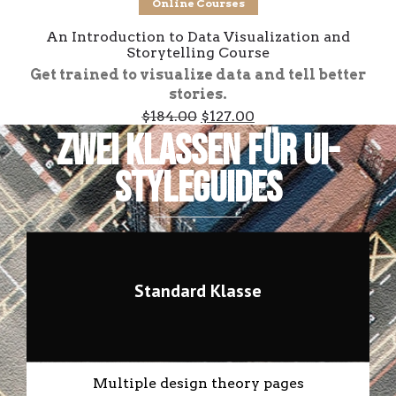
Online Courses
An Introduction to Data Visualization and
Storytelling Course
Get trained to visualize data and tell better
stories.
Original
Current
$
184.00
$
127.00
price
price
Zwei Klassen für UI-
was:
is:
$184.00.
$127.00.
Styleguides
Standard Klasse
Multiple design theory pages