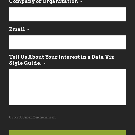
Company or Organization
*
Email
*
Tell Us About Your Interest in a Data Viz
Style Guide.
*
0 von 500 max. Zeichenanzahl