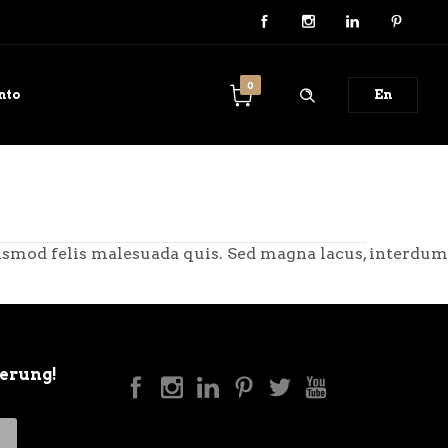
0
nto
En
uismod felis malesuada quis. Sed magna lacus, interdum
ierung!