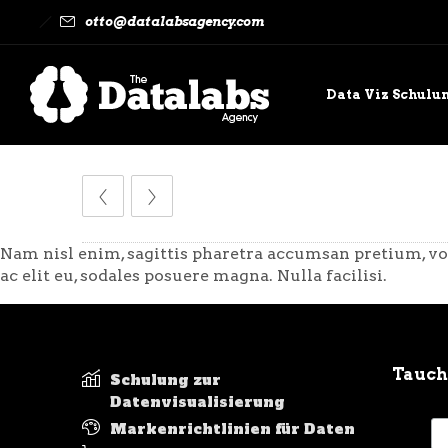
otto@datalabsagency.com
Data Viz Schulu
Kontaktieren Si
Nam nisl enim, sagittis pharetra accumsan pretium, vol
ac elit eu, sodales posuere magna. Nulla facilisi.
Tauche
Schulung zur
Datenvisualisierung
Markenrichtlinien für Daten