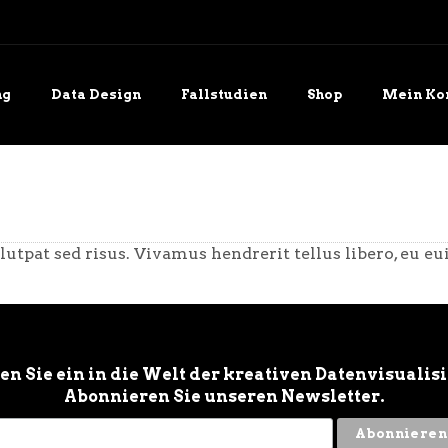
ng
Data Design
Fallstudien
Shop
Mein Ko
e uns
Blog
utpat sed risus. Vivamus hendrerit tellus libero, eu e
n Sie ein in die Welt der kreativen Datenvisualis
Abonnieren Sie unseren Newsletter.