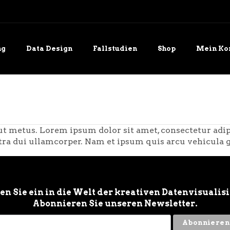
ng
Data Design
Fallstudien
Shop
Mein Ko
e uns
Blog
t metus. Lorem ipsum dolor sit amet, consectetur adipi
ra dui ullamcorper. Nam et ipsum quis arcu vehicula g
n Sie ein in die Welt der kreativen Datenvisualis
Abonnieren Sie unseren Newsletter.