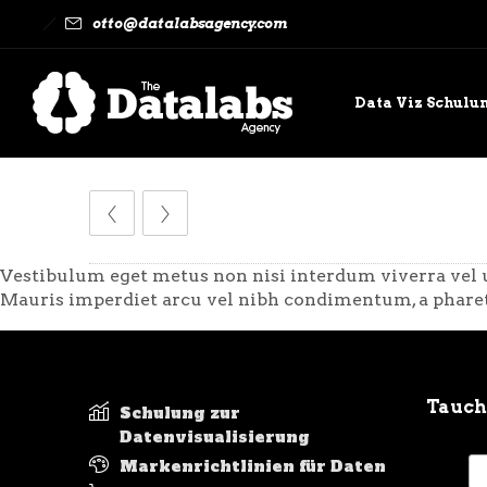
otto@datalabsagency.com
Data Viz Schulu
Kontaktieren Si
Vestibulum eget metus non nisi interdum viverra vel u
Mauris imperdiet arcu vel nibh condimentum, a pharet
Tauche
Schulung zur
Datenvisualisierung
Markenrichtlinien für Daten