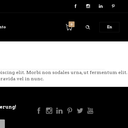
0
nto
En
scing elit. Morbi non sodales urna, ut fermentum elit.
ravida vel in nunc.
ierung!