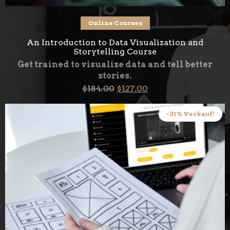
Add to cart
Online Courses
An Introduction to Data Visualization and
Storytelling Course
Get trained to visualize data and tell better
stories.
Original
Current
$
184.00
$
127.00
price
price
was:
is:
$184.00.
$127.00.
-31% Verkauf!