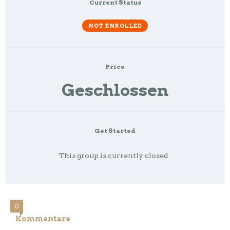
Current Status
NOT ENROLLED
Price
Geschlossen
Get Started
This group is currently closed
0
Kommentare