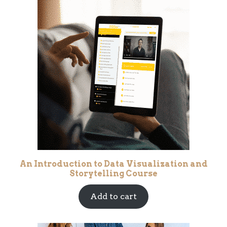
An Introduction to Data Visualization and
Storytelling Course
Add to cart