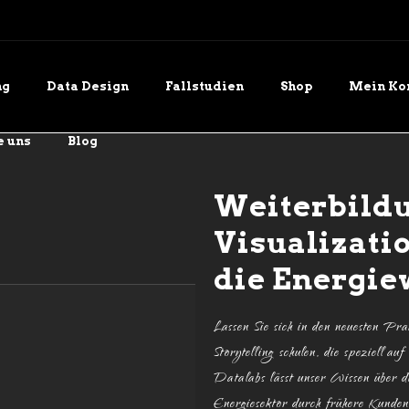
ng
Data Design
Fallstudien
Shop
Mein Ko
e uns
Blog
Weiterbildu
Visualizatio
die Energie
Lassen Sie sich in den neuesten Pr
Storytelling schulen, die speziell a
Datalabs lässt unser Wissen über d
Energiesektor durch frühere Kunden