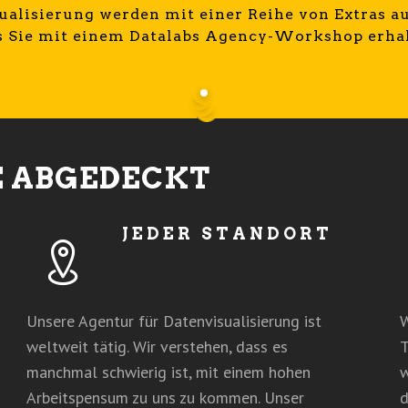
lisierung werden mit einer Reihe von Extras aus
as Sie mit einem Datalabs Agency-Workshop erha
E ABGEDECKT
JEDER STANDORT
Unsere Agentur für Datenvisualisierung ist
W
weltweit tätig. Wir verstehen, dass es
T
manchmal schwierig ist, mit einem hohen
w
Arbeitspensum zu uns zu kommen. Unser
d