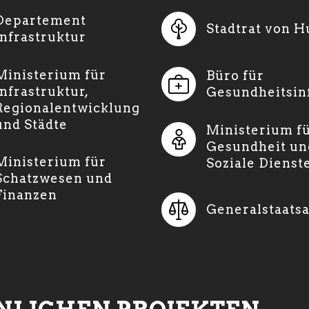
Departement
Stadtrat von 
Infrastruktur
Ministerium für
Büro für
Infrastruktur,
Gesundheitsin
Regionalentwicklung
und Städte
Ministerium f
Gesundheit un
Ministerium für
Soziale Dienst
Schatzwesen und
Finanzen
Generalstaatsa