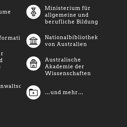
Ministerium für
Hume
allgemeine und
berufliche Bildung
Nationalbibliothek
formationen
von Australien
ür
Australische
d
Akademie der
e
Wissenschaften
nwaltschaft
…und mehr…