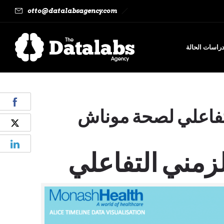
otto@datalabsagency.com
راسات الحالة
لتفاعلي لصحة موناش
زمني التفاعلي