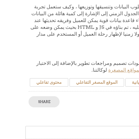
أصحاب المصلحة الرئيسيين في Monash Heath لفهم أسلوب البيانات وتنسيقها وتوزيعها ، وكيف ستعمل تجربة
لجدول الزمني إلى الإشارة إلى كمية هائلة من البيانات
قاعدة بيانات قوية يمكن للعميل وفريقه تحديثها عند
الضرورة. تم تصميم المشروع في Adobe Illustrator ، بمجرد الموافقة عليه ، تم بناؤه في JS و HTML بحيث يمكن وضعه على
ا زمنيا لإظهار رحلة العميل أو المستخدم على مدار
دات تصميم ومراجعات تطوير بالإضافة إلى الاختبار
مواقع المصغرة
لوكالتنا.
انية
الموقع المصغر التفاعلي
محتوى تفاعلي
SHARE