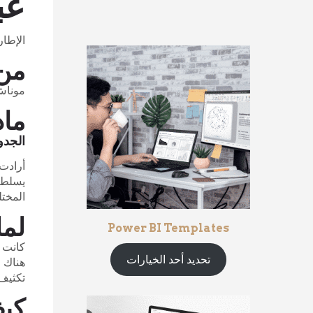
عبر
الإطار الزمني: 8 أسابيع الأدوات
من
موناش
ماذ
الجدو
أرادت 
يسلط ا
المختل
لما
Power BI Templates
كانت ا
تحديد أحد الخيارات
تكثيف
كي