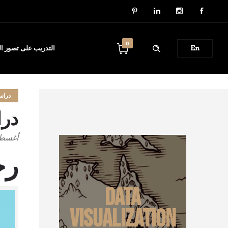
0
En
التدريب على تصور الب
دراس
درا
أغسطس 28
رح
Data
Visualization