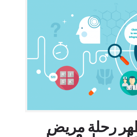
ل Monash Health يظهر رحلة مريض