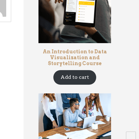
An Introduction to Data
Visualization and
Storytelling Course
Add to cart