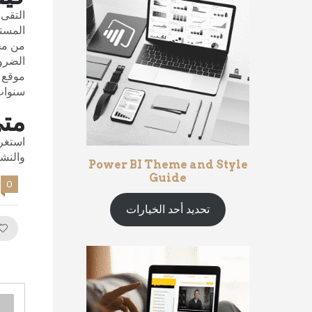
المستخ
من مجم
موقع ا
سنوات
مت
استغرق
والنش
Power BI Theme and Style
Guide
0
تحديد أحد الخيارات