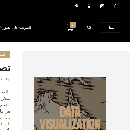
0
En
التدريب على تصور الب
المت
تصم
نوفمبر 9, 6
“العصر
يمكن أ
لتصميم
Data
من ذل
…”
س
Visualization
البيان