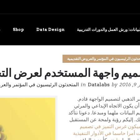
يانات: ورش العمل والدورات التدريبية
Data Design
Shop
د
حدثون الرئيسيون في المؤتمر والعروض التقديمية
يم واجهة المستخدم لعرض التح
201
by
Datalabs
in
المتحدثون الرئيسيون في المؤتمر والعر
 الذهبي لتصميم الواجهة قادم.
ن يكون الاتجاه الإبداعي والمرئي
 البيانات ملهما ومبدعا. دعونا نتأكد
ك. إليكم رؤية ولمحة عن المستقبل
يكون غرس التميز في تصميم
ات أمرا حاسما في الأدوار التنفيذية