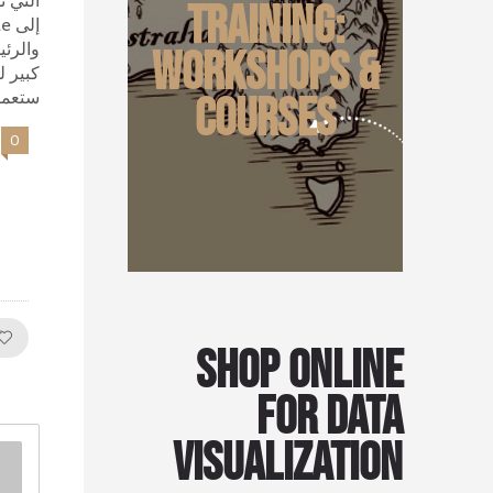
التي ت
Training:
والرئي
Workshops &
كبير ل
ستعمل هذه CDOs 
Courses
0
Shop Online
for Data
Visualization