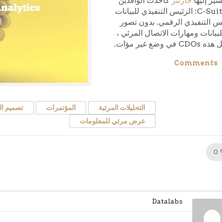
شير إليها
جارتنر
كأحدث الوافدين
إلى C-Suite: الرئيس التنفيذي للبيانات
س التنفيذي الرقمي. بدون تصور
لبيانات ومهارات الاتصال المرئي ،
في وضع غير مؤات.
Comments
التحليلات المرئية
المؤتمرات
تصميم ا
عرض مرئي للمعلومات
Like!
0
Datalabs