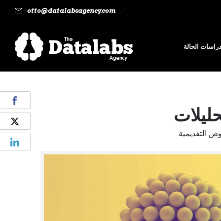
otto@datalabsagency.com
راسات الحالة
ليلات
وض التقديمية