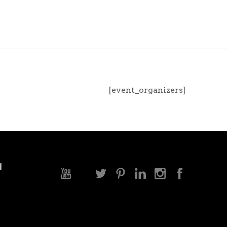
[event_organizers]
ا