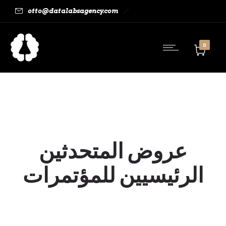
otto@datalabsagency.com
0
عروض المتحدثين
الرئيسيين للمؤتمرات