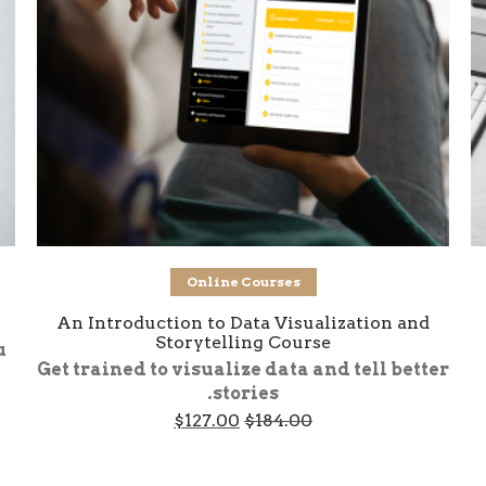
Add to cart
Online Courses
An Introduction to Data Visualization and
Storytelling Course
u
Get trained to visualize data and tell better
stories.
Current
Original
$
127.00
$
184.00
price
price
is:
was:
$127.00.
$184.00.