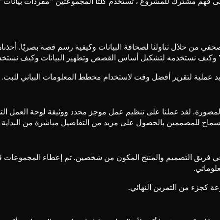
ى فهم مشترك للمشروع ، تستخدم كلتا المجموعتين “مفردات بيانات” 
الصحفي من خلال تناولنا لصحافة البيانات وكيفية رسم قصة بصريًا. أخذن
يد عملية لتقرير أفضل وقت لاستخدام مخطط المعلومات البياني للبث.
مصورة. لقد عملنا على تنظيم عمل موجز محدد ووثيقة لوحة العمل التي 
للسماح للمصممين بالحصول على مزيد من التفاصيل مباشرة من البداي
ي فريق التصميم والمنتج المكون من شخصين. تم إعطاء المجموعات قص
ة كجزء من التمرين النهائي.