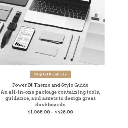
تحديد أحد الخيارات
Digital Products
Power BI Theme and Style Guide
An all-in-one package containing tools,
guidance, and assets to design great
dashboards
Price
$
1,068.00
–
$
428.00
range:
$428.00
through