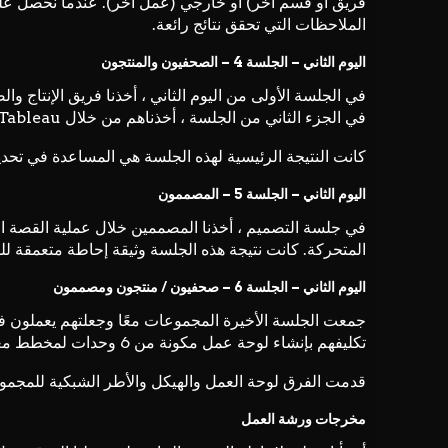
فريق أو قسم آخر) أو خارجي (عمل آخر). عندما نحصل عل
الملاحظات التي تحقق نتائج رائعة.
اليوم الثاني – الجلسة 4 – الصحفيون والمنتجون
في الجلسة الأولى من اليوم الثاني ، أخذنا فريق الإنتاج و
في الجزء الثاني من الجلسة ، أخذناهم من خلال Tableau وكيف نستخدمه لتشكيل أساس القصص وتطهير البيانات وكيف نستخدمها للبحث عن القصص.
كانت النتيجة الرئيسية لهذه الجلسة هي المساعدة في تحد
اليوم الثاني – الجلسة 5 – المصممون
في جلسة التصميم ، أخذنا المصممين خلال عملية القصة ال
المتحركة. كانت نتيجة هذه الجلسة وثيقة إحاطة متعمقة 
اليوم الثاني – الجلسة 6 – صحفيون / منتجون ومصممون
جمعت الجلسة الأخيرة المجموعات معًا وجعلتهم يعملون ف
تكليفهم بإنشاء لوحة عمل مكونة من 6 وحدات لمخطط معلوماتي.
قدمت الفرق لوحة العمل والهيكل والأطر الشبكية للمجموع
مخرجات ورشة العمل