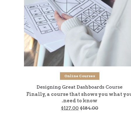
Add to cart
Online Courses
Designing Great Dashboards Course
Finally, a course that shows you what yo
need to know.
Current
Original
$
127.00
$
184.00
price
price
is:
was:
$127.00.
$184.00.