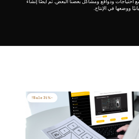
ر مع احتياجات ودوافع ومشاكل بعضنا البعض. تم أيضًا إنشاء
ًا ووضعها في الإنتاج.
-31% Sale!