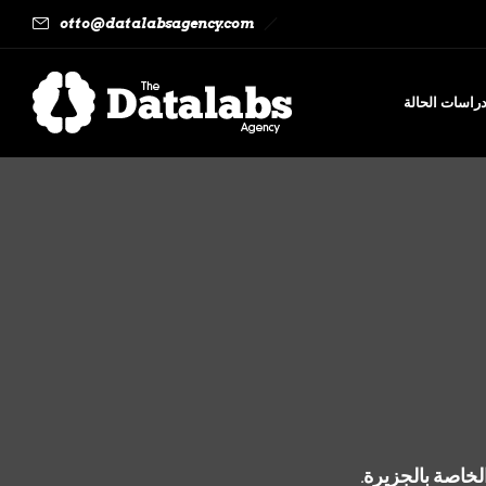
otto@datalabsagency.com
راسات الحالة
لخاصة بالجزيرة.