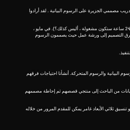
ريب مصممي الجزيرة على الرسوم البيانية
. لقد أرادوا
استغرق الأمر حتى عام 2017 حتى يتم فرز الخدمات اللوجستية (من كان يعتقد أن قناة إخبارية دولية ثنائية اللغة تعمل على مدار 24 ساعة ستكون مشغولة ، أليس كذلك؟). في مايو ،
فرق التصميم إلى ورشة عمل حيث يصممون الرسوم
نفيذ.
وم البيانية والرسوم المتحركة. أنشأنا احتياجات فرقهم
بيانات من الباحث إلى منتجي قصصهم ثم إحاطة مصممهم
تنسيق ثلاثي الأبعاد غامر يمكن للمقدم المرور من خلاله