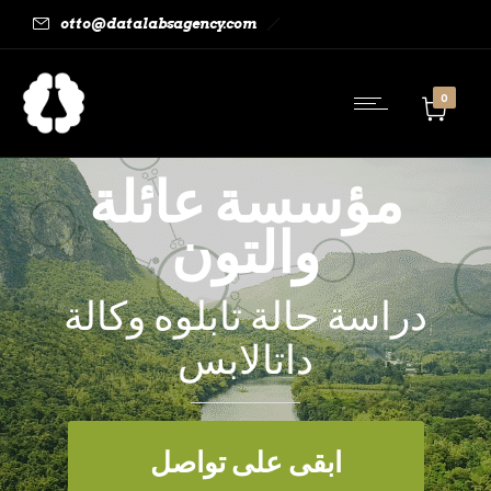
otto@datalabsagency.com
0
مؤسسة عائلة
والتون
دراسة حالة تابلوه وكالة
داتالابس
ابقى على تواصل