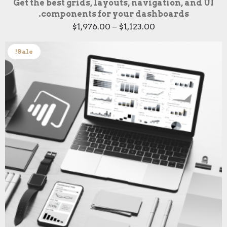
Get the best grids, layouts, navigation, and UI
components for your dashboards.
Price
$
1,976.00
–
$
1,123.00
range:
$1,123.00
through
Sale!
$1,976.00