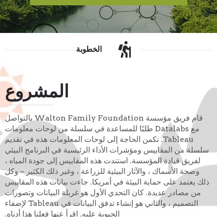
الخطوبة
المشروع
قام فريق مؤسسة Walton Family Foundation بالتواصل
مع Datalabs طلبًا للمساعدة في سلسلة من لوحات معلومات
Tableau. تكمن الحاجة إلى لوحات المعلومات هذه في تقديم
سلسلة من المقاييس ومؤشرات الأداء الرئيسية في البرنامج البيئي
لفريق قيادة المؤسسة. استندت هذه المقاييس إلى جودة المياه ،
وصحة الأسماك ، والآثار البيئية للزراعة ، وغير ذلك الكثير – وكل
ذلك يعتمد على حماية البيئة في أمريكا. جاءت بيانات هذه المقاييس
من مصادر عديدة. كان التحدي الأول هو غربلة البيانات وتصورات
التصميم ، والثاني هو إنشاء تدفق البيانات في Tableau لإضفاء
الحيوية عليه. اقرأ عنها فعلنا هذا أدناه.