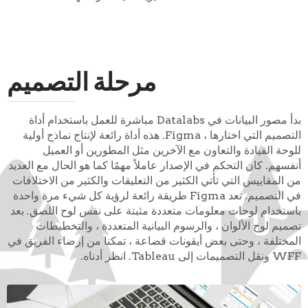
مرحلة التصميم
بدأ مصور البيانات في Datalabs مباشرة للعمل باستخدام أداة
التصميم التي اختارها ، Figma. هذه أداة رائعة لإنتاج نماذج أولية
للوحة القيادة والتعاون مع الآخرين مثل المطورين أو العميل
أنفسهم. كان التحكم في الإصدار عاملاً مهمًا كما هو الحال مع العديد
من المقاييس التي تأتي الكثير من التعليقات والكثير من الاختلافات
في التصميم. تعد Figma طريقة رائعة لرؤية كل شيء مرة واحدة
باستخدام لوحات معلومات متعددة مثبتة على نفس لوح اللصق. بعد
تصميم لوح الألوان ، والرسوم البيانية المتعددة ، والتخطيطات
المختلفة ، وحتى بعض أيقونات قضاعة ، تمكنا من إرضاء الفريق في
WFF ونقل التصميمات إلى Tableau. انظر أدناه.