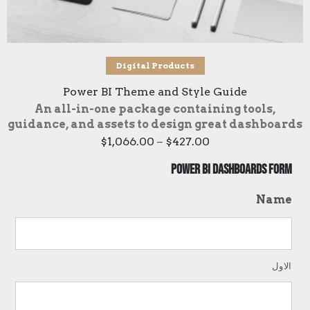
تحديد أحد الخيارات
Digital Products
Power BI Theme and Style Guide
An all-in-one package containing tools,
guidance, and assets to design great dashboards
Price
$
1,066.00
–
$
427.00
range:
$427.00
Power BI Dashboards Form
through
$1,066.00
Name
*
الاول