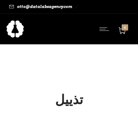
otto@datalabsagency.com
0
تذييل