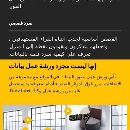
الفور.
سرد قصصي
القصص أساسية لجذب انتباه القراء المستهدفين ،
واجعلهم يتذكرون ويقودون نقطة إلى المنزل.
تعرف على كيفية سرد قصة بالبيانات.
إنها ليست مجرد ورشة عمل بيانات
تأتي ورش عمل تصور البيانات في الموقع مع مجموعة من
الإضافات. مرر فوق الدوائر الصفراء أدناه لمعرفة ما ستحصل
عليه من ورشة عمل وكالة Datalabs.