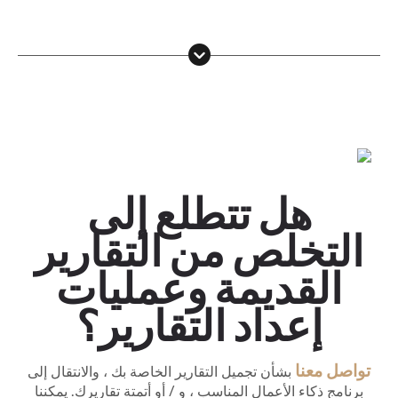
دورة
عبر
دورة
هل تتطلع إلى
الإنترنت:
عبر
تصميم
التخلص من التقارير
الإنترنت:
لوحات
تصور
القديمة وعمليات
معلومات
البيانات
إعداد التقارير؟
رائعة
تدريب
ورواية
تعرف
الفريق:
القصص
على
تواصل معنا
بشأن تجميل التقارير الخاصة بك ، والانتقال إلى
التصور
تعلم
برنامج ذكاء الأعمال المناسب ، و / أو أتمتة تقاريرك. يمكننا