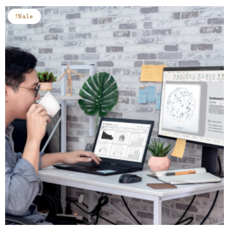
$89.
$129.
Sale!