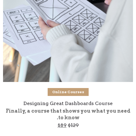
Add to cart
Online Courses
Designing Great Dashboards Course
Finally, a course that shows you what you need
to know.
Current
Original
$
89
$
129
price
price
is:
was: