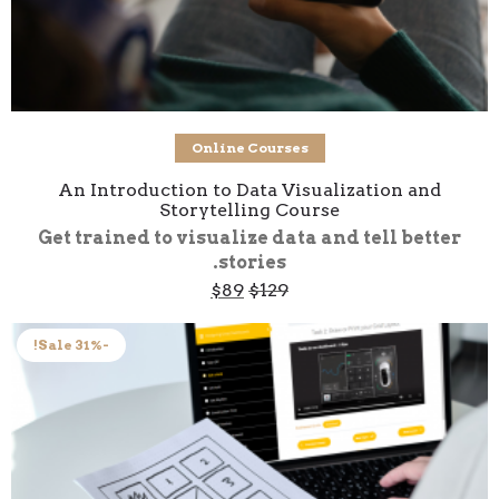
Add to cart
Online Courses
An Introduction to Data Visualization and
Storytelling Course
Get trained to visualize data and tell better
stories.
Current
Original
$
89
$
129
price
price
is:
was:
$89.
$129.
-31% Sale!