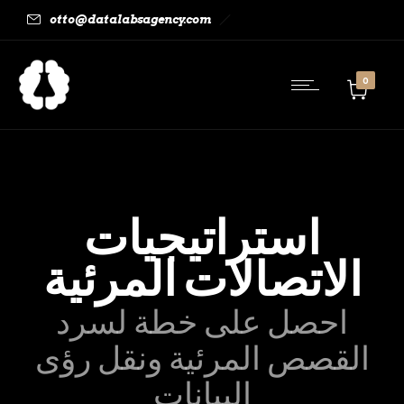
otto@datalabsagency.com
0
استراتيجيات
الاتصالات المرئية
احصل على خطة لسرد
القصص المرئية ونقل رؤى
البيانات