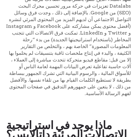
Datalabs تعزيزات في حركة مرور تحسين محرك البحث
(SEO) من Google. بالإضافة إلى ذلك ، وجدت فرق وسائل
التواصل الاجتماعي أن لديهم المزيد من المحتوى المرئي لنشره
(أفضل محتوى يمكن مشاركته على Facebook و Instagram
و Twitter و LinkedIn. تمكنت فرق الاتصالات التي تتجنب
المخاطر (باستخدام استراتيجيتها الجديدة) من بدء “رحلة
المعلومات المصورة” الخاصة بهم ، والتخلص من التقارير
الكثيفة ، والبدء في إنتاج ملخصات ثاقبة بتنسيقات لم يحلموا بها
إلا من قبل: مقاطع فيديو متحركة تتحدث مباشرة إلى العملاء ،
آلات حاسبة تفاعلية تعرض البيانات المهمة لعامة الناس أو
للأسواق المالية ، والرسوم البيانية التي تشرك الجمهور ببساطة
بطريقة لا تستطيع الكلمات القيام بها من تلقاء نفسها. والأفضل
من ذلك ، لا يتعين على جمهورهم التدقيق في صفحات المحتوى
لفهم الرسالة الأساسية.
ماذا يوجد في استراتيجية
الاتصالات المرئية داتالابس؟