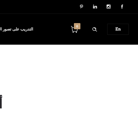
0
En
التدريب على تصور الب
أ