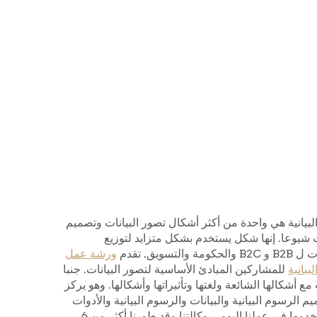
لبيانية هي واحدة من أكثر أشكال تصور البيانات وتصميم
ت شيوعا. إنها شكل يستخدم بشكل متزايد لتوزيع
مة والتسويق. تقدم
ورشة عمل
بيانية
للمشاركين المبادئ الأساسية لتصور البيانات. جنبا
ع أشكالها الشائعة ولغتها وتأثيراتها وأشكالها. وهو يركز
 الرسوم البيانية والبيانات والرسوم البيانية والأدوات
التي نستخدمها في عملنا اليومي وكالتنا وقد طورنا أكثر من 6