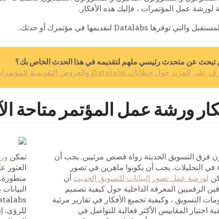
ة لورشة عمل المؤتمرات ، فإليك هذه الأفكار.
Da لتقديمها في مؤتمرك أو حدثك.
تبحث عن متحدث رئيسي ملهم لتقديمه في هذا الحدث الخاص بك؟
لى المزيد حول خطابات Datalabs والعروض التقديمية للمؤتمرات هنا.
كار ورشة عمل المؤتمر متاحة الآ
|
ن فرق التسويق الحديثة رواة قصص مرئيين. يجب أن
تمكن
ورش
ء في التحليلات. يجب أن يكونوا ماهرين في تصور
العثور ع
مكن
لورشة عمل تصور البيانات للتسويق الحديث
أن
متطورة. 
ين الرقميين المعرفة الداخلية حول كيفية تصميم
البيانات
ات التسويق ، وكيفية تجميع الأفكار في تقارير مرئية
ية اختيار المقاييس الأكثر فعالية للتواصل في
للرؤى. إ