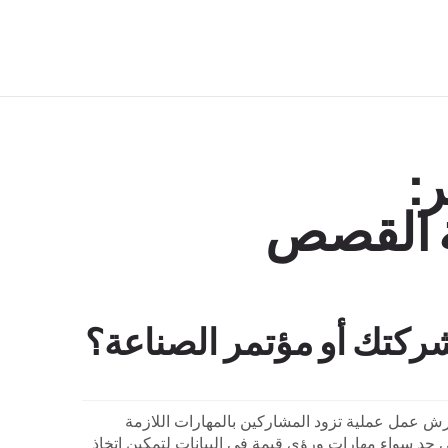
:
ية القصص
شركتك أو مؤتمر الصناعة؟
 البيانات والاستراتيجية والتحليلات ، فإن وكالة Datalabs في طليعة تقديم ورش عمل عملية تزود المشاركين بالمهارات اللازمة
 حد سواء مهارات ورؤى قيمة في البيانات لتمكين اتخاذ