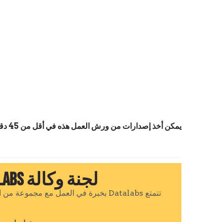
يمكن أخذ إصدارات من ورش العمل هذه في أقل من 45 دقيقة حتى يوم كامل ويمكن تخصيصها لصناعات محددة أو لمجموعات مختلطة.
لجنة وكالة Datalabs لتسهيل ورشة عمل في الحدث الخاص بك
تتمتع Datalabs بخبرة في العمل مع م