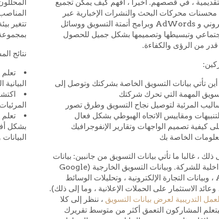
ديمية ، في قصصهم. أخيرا ، افهم كيف يمكن تجميع
المحللون
 محسنات محركات البحث والنشرات الإخبارية عبر
المناصب 
البريد الإلكتروني و AdWords وبرامج أتمتة التسويق ووسائل
تتغير بيئ
اجتماعي وتبسيطها وتصميمها بشكل جميل للحصول
بمجموعة 
در من الرؤى والكفاءة.
نتائج الم
كين:
تعلم 
ين تأتي بيانات التسويق الخاصة بشركتك وتوصل إلى
البيانية ا
سويق المهمة التي تحرك شركتك
اكتشف
ساليب المرئية لتوصيل نجاح التسويق وطرق تصور
المرئيات
تنبيهات ومقاييس الاتجاه الهبوطي بشكل فعال
تعلم 
 كيفية تصميم الواجهات وتقارير الإنفوجرافيك
بشكل أف
علومات الخاصة بك
البيانات 
 ذلك ، غالبا ما تأتي بيانات التسويق من جانبين: بيانات
التسويق الداخلية للشركة. وبيانات التسويق الخارجية (Google
Analytics ، وبيانات التجارة الإلكترونية ، وتحليلات الوسائط
 وعائد الاستثمار على الحملات الإعلانية ، وما إلى ذلك).
عمل التدريبية لعرض بيانات التسويق
، ننظر إلى كلا
يتعلم المشاركون التعمق أكثر من متوسط تقريرك