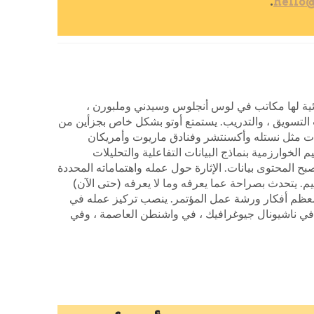
.
hello
 البيانات والتحليلات المرئية لها مكاتب في لوس أنجلوس وسيدني وملبورن ،
ت ، وتحليلات التسويق ، والتدريب. يستمتع أوتو بشكل خاص بجزأين من
 C-Suite ، ويصمم واجهات مستخدم معقدة لشركات مثل نستله وأكسنتشر وفنادق ماريوت وأمريكان
تقي فيه واجهة المستخدم وتصميم الخوارزمية بنماذج البيانات التفاعلية والتحليلات
ح المحتوى بيانات. الإثارة حول عمله واهتماماته المحددة
م. يتحدث بصراحة عما يعرفه وما لا يعرفه (حتى الآن)
اء معظم أفكار ورشة عمل المؤتمر. ينصب تركيز عمله في
اصب في ناشيونال جيوغرافيك ، في واشنطن العاصمة ، وفي