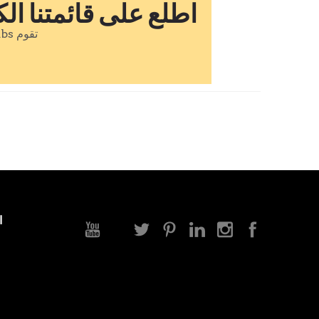
اطلع على قائمتنا ال
تقوم Datalabs بتسهيل ورش العمل المصممة خصيصا للحكومات ومجموعات الشركات لسنوات.
ا