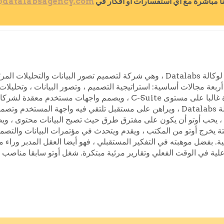
ا مباشرة مع أي استفسارات أو أفكار في
@datalabsagency.com
هو المؤسس المشارك والمدير الإداري لوكالة Datalabs ، وهي شركة لتصميم تصور
 ، تحت إشراف أوتو ، على أربعة مجالات أساسية: استراتيجية التصميم ، وتصور البيانا
وظيفته. يعمل كرئيس متخيل البيانات في المشاريع البارزة غالبا على مستوى
إكسبريس. يدير أوتو أيضا متجر البحث والتطوير التابع لوكالة Datalabs ، ويراهن على مستقبل تل
 ، يحب أوتو أن يكون على مفترق طرق حيث تصبح البيانات محتوى ، ويصب
تة يخرج أوتو من المكتب ، ويقدم ويتحدث في مؤتمرات البيانات والتصمي
رئية. بفضل موهبته في التفكير المستقبلي ، فهو أيضا العقل المدبر ور
ات تفاعلية في الوقت الفعلي وتقارير مرئية مبتكرة. شغل أوتو سابقا من