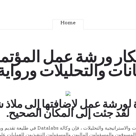
Home
كار ورشة عمل المؤتمر
انات والتحليلات وروا
لورشة عمل لإضافتها إلى ملاذ 
لقد جئت إلى المكان الصحيح.
مع أكثر من 25 عاما من الخبرة المشتركة في تصور
المسوقون والمسؤولون الماليون والمسؤولون التنفيذيون للعمليات على