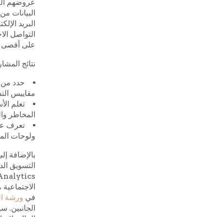
عروضهم التق
البيانات من
التواصل ال
على أقصى ق
نتائج المشار
حدد من أ
مقاييس الت
تعلم الأ
المخاطر وال
تعرف على
ولوحات الم
بالإضافة إلى
الاجتماعية ،
في
ورشة ال
الجانبين. س