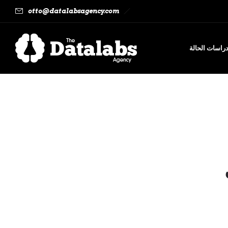
otto@datalabsagency.com
راسات الحالة